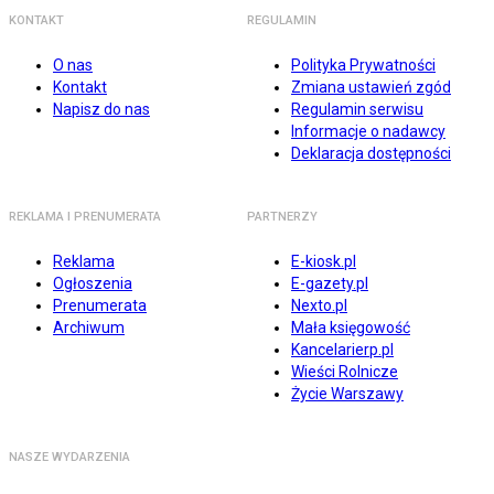
KONTAKT
REGULAMIN
O nas
Polityka Prywatności
Kontakt
Zmiana ustawień zgód
Napisz do nas
Regulamin serwisu
Informacje o nadawcy
Deklaracja dostępności
REKLAMA I PRENUMERATA
PARTNERZY
Reklama
E-kiosk.pl
Ogłoszenia
E-gazety.pl
Prenumerata
Nexto.pl
Archiwum
Mała księgowość
Kancelarierp.pl
Wieści Rolnicze
Życie Warszawy
NASZE WYDARZENIA