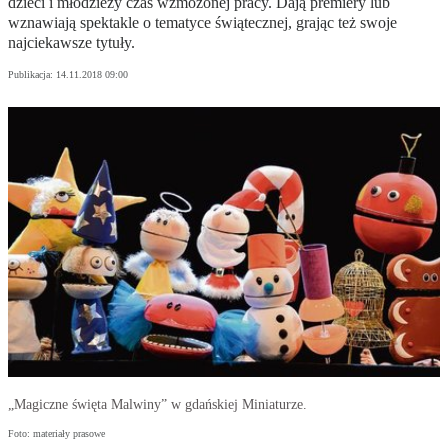
dzieci i młodzieży czas wzmożonej pracy. Dają premiery lub
wznawiają spektakle o tematyce świątecznej, grając też swoje
najciekawsze tytuły.
Publikacja:
14.11.2018 09:00
„Magiczne święta Malwiny” w gdańskiej Miniaturze.
Foto: materiały prasowe