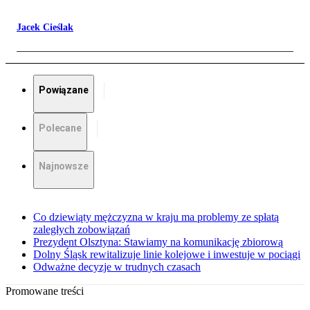
Jacek Cieślak
Powiązane
Polecane
Najnowsze
Co dziewiąty mężczyzna w kraju ma problemy ze spłatą
zaległych zobowiązań
Prezydent Olsztyna: Stawiamy na komunikację zbiorową
Dolny Śląsk rewitalizuje linie kolejowe i inwestuje w pociągi
Odważne decyzje w trudnych czasach
Promowane treści