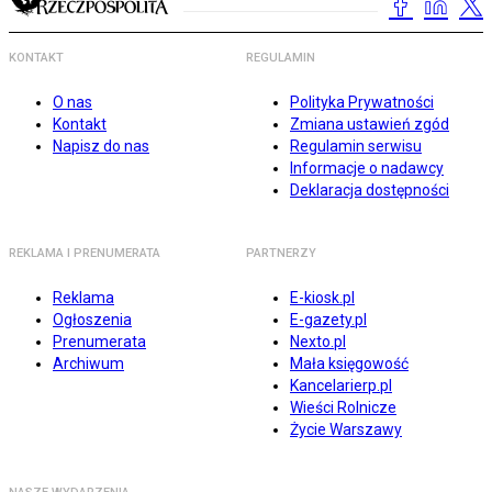
KONTAKT
REGULAMIN
O nas
Polityka Prywatności
Kontakt
Zmiana ustawień zgód
Napisz do nas
Regulamin serwisu
Informacje o nadawcy
Deklaracja dostępności
REKLAMA I PRENUMERATA
PARTNERZY
Reklama
E-kiosk.pl
Ogłoszenia
E-gazety.pl
Prenumerata
Nexto.pl
Archiwum
Mała księgowość
Kancelarierp.pl
Wieści Rolnicze
Życie Warszawy