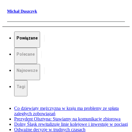
Michał Duszczyk
Powiązane
Polecane
Najnowsze
Tagi
Co dziewiąty mężczyzna w kraju ma problemy ze spłatą
zaległych zobowiązań
Prezydent Olsztyna: Stawiamy na komunikację zbiorową
Dolny Śląsk rewitalizuje linie kolejowe i inwestuje w pociągi
Odważne decyzje w trudnych czasach