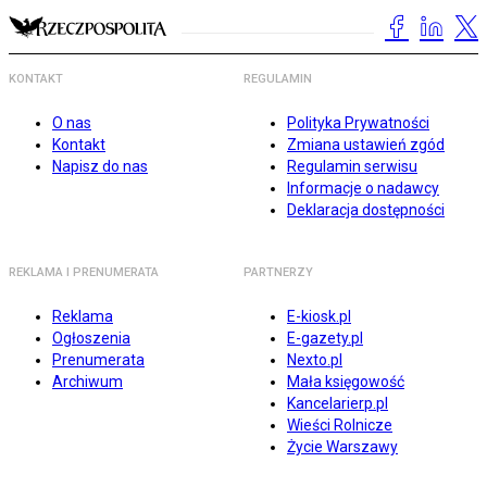
KONTAKT
REGULAMIN
O nas
Polityka Prywatności
Kontakt
Zmiana ustawień zgód
Napisz do nas
Regulamin serwisu
Informacje o nadawcy
Deklaracja dostępności
REKLAMA I PRENUMERATA
PARTNERZY
Reklama
E-kiosk.pl
Ogłoszenia
E-gazety.pl
Prenumerata
Nexto.pl
Archiwum
Mała księgowość
Kancelarierp.pl
Wieści Rolnicze
Życie Warszawy