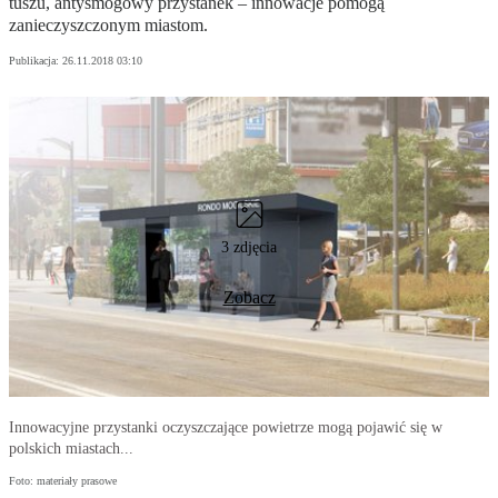
tuszu, antysmogowy przystanek – innowacje pomogą
zanieczyszczonym miastom.
Publikacja:
26.11.2018 03:10
3 zdjęcia
Zobacz
Innowacyjne przystanki oczyszczające powietrze mogą pojawić się w
polskich miastach...
Foto: materiały prasowe