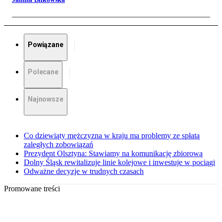
Powiązane
Polecane
Najnowsze
Co dziewiąty mężczyzna w kraju ma problemy ze spłatą
zaległych zobowiązań
Prezydent Olsztyna: Stawiamy na komunikację zbiorową
Dolny Śląsk rewitalizuje linie kolejowe i inwestuje w pociągi
Odważne decyzje w trudnych czasach
Promowane treści