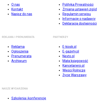
O nas
Polityka Prywatności
Kontakt
Zmiana ustawień zgód
Napisz do nas
Regulamin serwisu
Informacje o nadawcy
Deklaracja dostępności
REKLAMA I PRENUMERATA
PARTNERZY
Reklama
E-kiosk.pl
Ogłoszenia
E-gazety.pl
Prenumerata
Nexto.pl
Archiwum
Mała księgowość
Kancelarierp.pl
Wieści Rolnicze
Życie Warszawy
NASZE WYDARZENIA
Szkolenia i konferencje