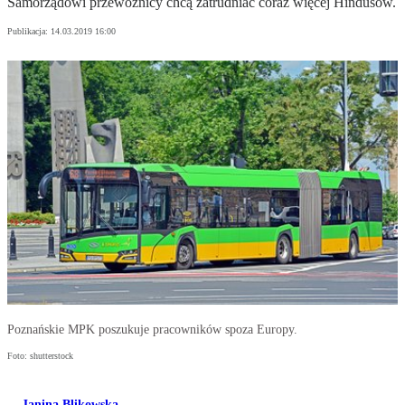
Samorządowi przewoźnicy chcą zatrudniać coraz więcej Hindusów.
Publikacja:
14.03.2019 16:00
Poznańskie MPK poszukuje pracowników spoza Europy.
Foto: shutterstock
Janina Blikowska