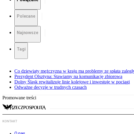
Polecane
Najnowsze
Tagi
Co dziewiąty mężczyzna w kraju ma problemy ze spłatą zaleg
Prezydent Olsztyna: Stawiamy na komunikację zbiorową
Dolny Śląsk rewitalizuje linie kolejowe i inwestuje w pociągi
Odważne decyzje w trudnych czasach
Promowane treści
KONTAKT
O nas