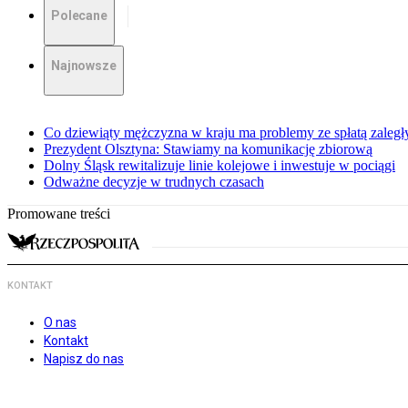
Polecane
Najnowsze
Co dziewiąty mężczyzna w kraju ma problemy ze spłatą zaleg
Prezydent Olsztyna: Stawiamy na komunikację zbiorową
Dolny Śląsk rewitalizuje linie kolejowe i inwestuje w pociągi
Odważne decyzje w trudnych czasach
Promowane treści
KONTAKT
O nas
Kontakt
Napisz do nas