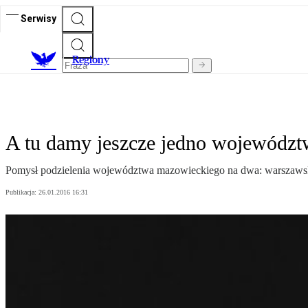
Serwisy
R
egiony
A tu damy jeszcze jedno wojewódz
Pomysł podzielenia województwa mazowieckiego na dwa: warszawskie 
Publikacja:
26.01.2016 16:31