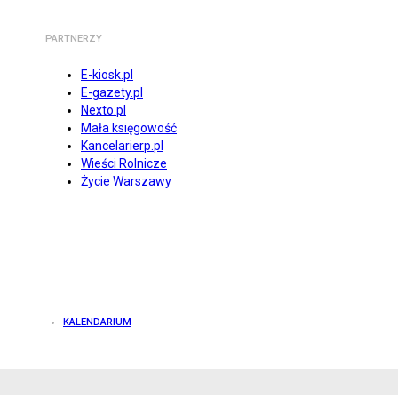
PARTNERZY
E-kiosk.pl
E-gazety.pl
Nexto.pl
Mała księgowość
Kancelarierp.pl
Wieści Rolnicze
Życie Warszawy
KALENDARIUM