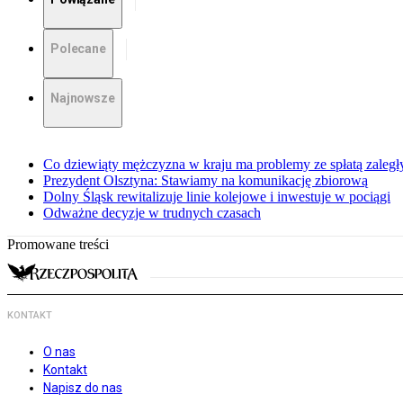
Polecane
Najnowsze
Co dziewiąty mężczyzna w kraju ma problemy ze spłatą zaleg
Prezydent Olsztyna: Stawiamy na komunikację zbiorową
Dolny Śląsk rewitalizuje linie kolejowe i inwestuje w pociągi
Odważne decyzje w trudnych czasach
Promowane treści
KONTAKT
O nas
Kontakt
Napisz do nas