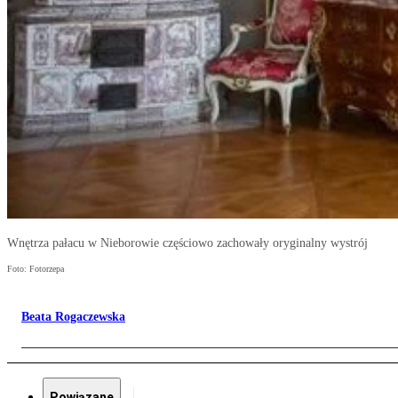
Wnętrza pałacu w Nieborowie częściowo zachowały oryginalny wystrój
Foto: Fotorzepa
Beata Rogaczewska
Powiązane