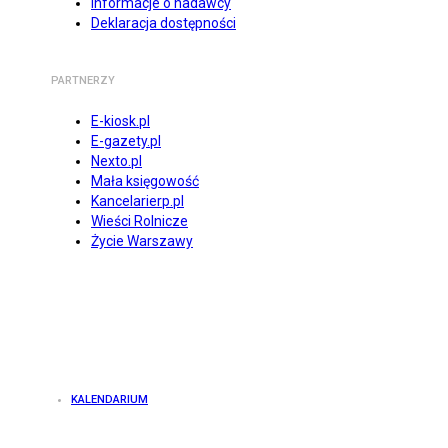
Informacje o nadawcy
Deklaracja dostępności
PARTNERZY
E-kiosk.pl
E-gazety.pl
Nexto.pl
Mała księgowość
Kancelarierp.pl
Wieści Rolnicze
Życie Warszawy
KALENDARIUM