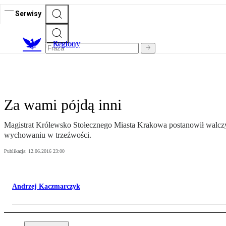
Serwisy
R
egiony
Za wami pójdą inni
Magistrat Królewsko Stołecznego Miasta Krakowa postanowił walczy
wychowaniu w trzeźwości.
Publikacja:
12.06.2016 23:00
Andrzej Kaczmarczyk