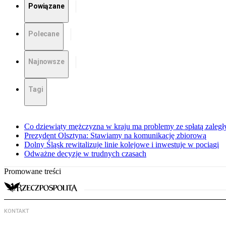
Powiązane
Polecane
Najnowsze
Tagi
Co dziewiąty mężczyzna w kraju ma problemy ze spłatą zaleg
Prezydent Olsztyna: Stawiamy na komunikację zbiorową
Dolny Śląsk rewitalizuje linie kolejowe i inwestuje w pociągi
Odważne decyzje w trudnych czasach
Promowane treści
KONTAKT