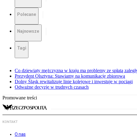
Polecane
Najnowsze
Tagi
Co dziewiąty mężczyzna w kraju ma problemy ze spłatą zaleg
Prezydent Olsztyna: Stawiamy na komunikację zbiorową
Dolny Śląsk rewitalizuje linie kolejowe i inwestuje w pociągi
Odważne decyzje w trudnych czasach
Promowane treści
KONTAKT
O nas