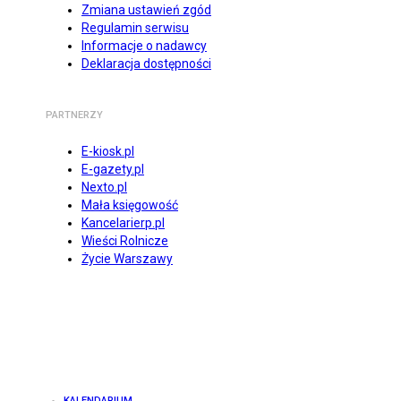
Zmiana ustawień zgód
Regulamin serwisu
Informacje o nadawcy
Deklaracja dostępności
PARTNERZY
E-kiosk.pl
E-gazety.pl
Nexto.pl
Mała księgowość
Kancelarierp.pl
Wieści Rolnicze
Życie Warszawy
KALENDARIUM