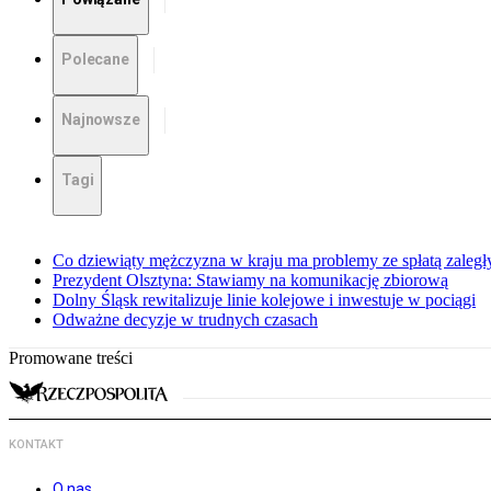
Polecane
Najnowsze
Tagi
Co dziewiąty mężczyzna w kraju ma problemy ze spłatą zaleg
Prezydent Olsztyna: Stawiamy na komunikację zbiorową
Dolny Śląsk rewitalizuje linie kolejowe i inwestuje w pociągi
Odważne decyzje w trudnych czasach
Promowane treści
KONTAKT
O nas