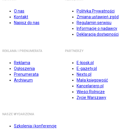
O nas
Polityka Prywatności
Kontakt
Zmiana ustawień zgód
Napisz do nas
Regulamin serwisu
Informacje o nadawcy
Deklaracja dostępności
REKLAMA I PRENUMERATA
PARTNERZY
Reklama
E-kiosk.pl
Ogłoszenia
E-gazety.pl
Prenumerata
Nexto.pl
Archiwum
Mała księgowość
Kancelarierp.pl
Wieści Rolnicze
Życie Warszawy
NASZE WYDARZENIA
Szkolenia i konferencje