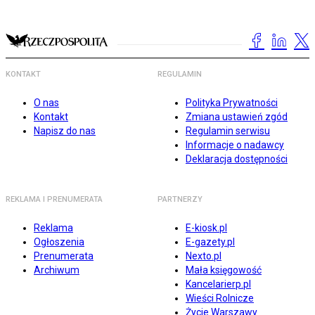
KONTAKT
REGULAMIN
O nas
Polityka Prywatności
Kontakt
Zmiana ustawień zgód
Napisz do nas
Regulamin serwisu
Informacje o nadawcy
Deklaracja dostępności
REKLAMA I PRENUMERATA
PARTNERZY
Reklama
E-kiosk.pl
Ogłoszenia
E-gazety.pl
Prenumerata
Nexto.pl
Archiwum
Mała księgowość
Kancelarierp.pl
Wieści Rolnicze
Życie Warszawy