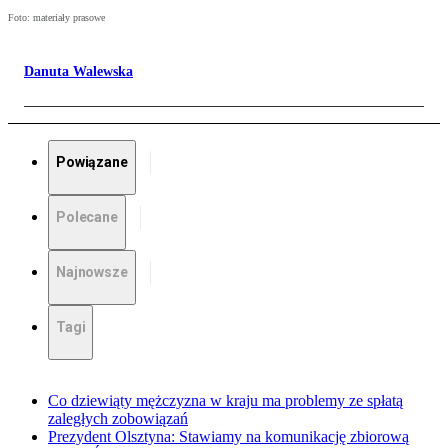
Foto: materiały prasowe
Danuta Walewska
Powiązane
Polecane
Najnowsze
Tagi
Co dziewiąty mężczyzna w kraju ma problemy ze spłatą
zaległych zobowiązań
Prezydent Olsztyna: Stawiamy na komunikację zbiorową