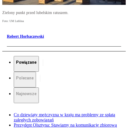
Zielony punkt przed lubelskim ratuszem.
Foto: UM Lublina
Robert Horbaczewski
Powiązane
Polecane
Najnowsze
Co dziewiąty mężczyzna w kraju ma problemy ze spłatą
zaległych zobowiązań
Prezydent Olsztyna: Stawiamy na komunikację zbiorową