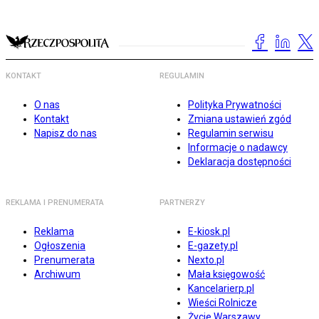
KONTAKT
REGULAMIN
O nas
Polityka Prywatności
Kontakt
Zmiana ustawień zgód
Napisz do nas
Regulamin serwisu
Informacje o nadawcy
Deklaracja dostępności
REKLAMA I PRENUMERATA
PARTNERZY
Reklama
E-kiosk.pl
Ogłoszenia
E-gazety.pl
Prenumerata
Nexto.pl
Archiwum
Mała księgowość
Kancelarierp.pl
Wieści Rolnicze
Życie Warszawy