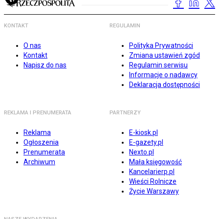
KONTAKT
REGULAMIN
O nas
Polityka Prywatności
Kontakt
Zmiana ustawień zgód
Napisz do nas
Regulamin serwisu
Informacje o nadawcy
Deklaracja dostępności
REKLAMA I PRENUMERATA
PARTNERZY
Reklama
E-kiosk.pl
Ogłoszenia
E-gazety.pl
Prenumerata
Nexto.pl
Archiwum
Mała księgowość
Kancelarierp.pl
Wieści Rolnicze
Życie Warszawy