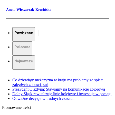
Aneta Wieczerzak-Krusińska
Powiązane
Polecane
Najnowsze
Co dziewiąty mężczyzna w kraju ma problemy ze spłatą
zaległych zobowiązań
Prezydent Olsztyna: Stawiamy na komunikację zbiorową
Dolny Śląsk rewitalizuje linie kolejowe i inwestuje w pociągi
Odważne decyzje w trudnych czasach
Promowane treści