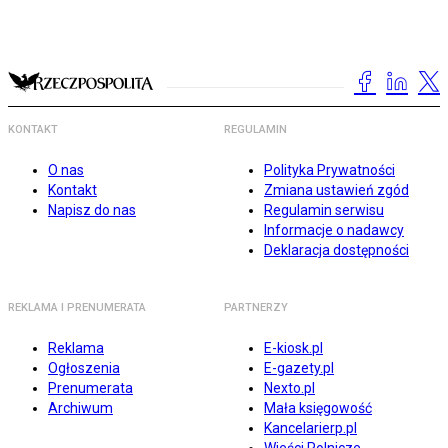
KONTAKT
REGULAMIN
O nas
Polityka Prywatności
Kontakt
Zmiana ustawień zgód
Napisz do nas
Regulamin serwisu
Informacje o nadawcy
Deklaracja dostępności
REKLAMA I PRENUMERATA
PARTNERZY
Reklama
E-kiosk.pl
Ogłoszenia
E-gazety.pl
Prenumerata
Nexto.pl
Archiwum
Mała księgowość
Kancelarierp.pl