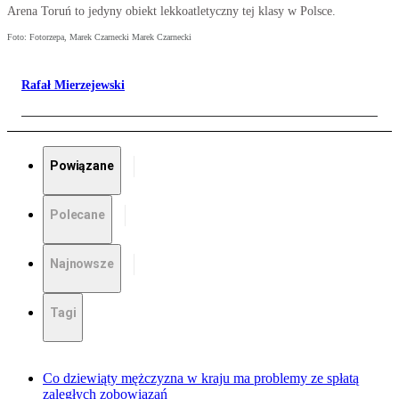
Arena Toruń to jedyny obiekt lekkoatletyczny tej klasy w Polsce.
Foto: Fotorzepa, Marek Czarnecki Marek Czarnecki
Rafał Mierzejewski
Powiązane
Polecane
Najnowsze
Tagi
Co dziewiąty mężczyzna w kraju ma problemy ze spłatą
zaległych zobowiązań