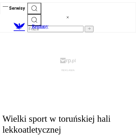
Serwisy
R
egiony
Wielki sport w toruńskiej hali
lekkoatletycznej