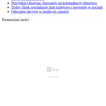
Prezydent Olsztyna: Stawiamy na komunikację zbiorową
Dolny Śląsk rewitalizuje linie kolejowe i inwestuje w pociągi
Odważne decyzje w trudnych czasach
Promowane treści