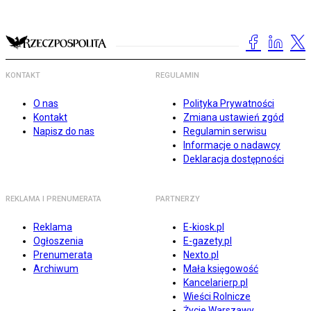
KONTAKT
REGULAMIN
O nas
Polityka Prywatności
Kontakt
Zmiana ustawień zgód
Napisz do nas
Regulamin serwisu
Informacje o nadawcy
Deklaracja dostępności
REKLAMA I PRENUMERATA
PARTNERZY
Reklama
E-kiosk.pl
Ogłoszenia
E-gazety.pl
Prenumerata
Nexto.pl
Archiwum
Mała księgowość
Kancelarierp.pl
Wieści Rolnicze
Życie Warszawy