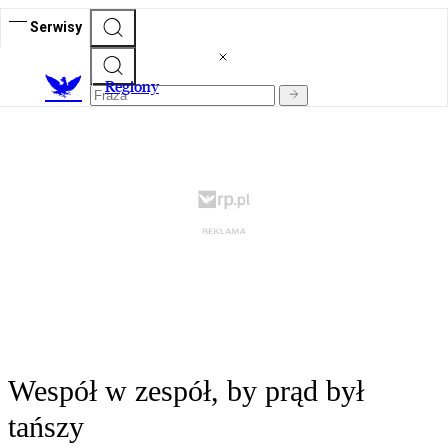
Serwisy
R
egiony
Wespół w zespół, by prąd był
tańszy