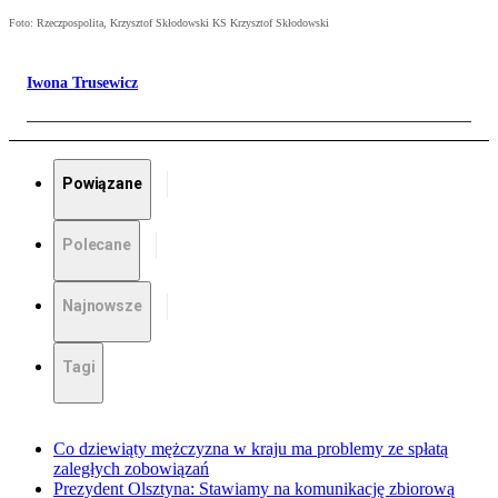
Foto: Rzeczpospolita, Krzysztof Skłodowski KS Krzysztof Skłodowski
Iwona Trusewicz
Powiązane
Polecane
Najnowsze
Tagi
Co dziewiąty mężczyzna w kraju ma problemy ze spłatą
zaległych zobowiązań
Prezydent Olsztyna: Stawiamy na komunikację zbiorową