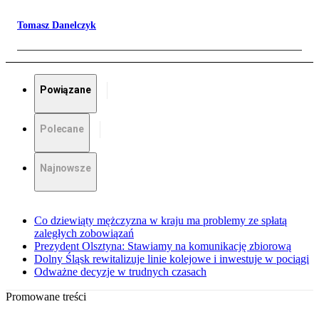
Tomasz Danelczyk
Powiązane
Polecane
Najnowsze
Co dziewiąty mężczyzna w kraju ma problemy ze spłatą
zaległych zobowiązań
Prezydent Olsztyna: Stawiamy na komunikację zbiorową
Dolny Śląsk rewitalizuje linie kolejowe i inwestuje w pociągi
Odważne decyzje w trudnych czasach
Promowane treści