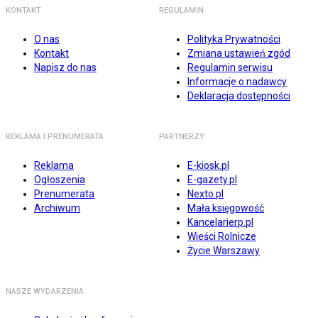
KONTAKT
REGULAMIN
O nas
Polityka Prywatności
Kontakt
Zmiana ustawień zgód
Napisz do nas
Regulamin serwisu
Informacje o nadawcy
Deklaracja dostępności
REKLAMA I PRENUMERATA
PARTNERZY
Reklama
E-kiosk.pl
Ogłoszenia
E-gazety.pl
Prenumerata
Nexto.pl
Archiwum
Mała księgowość
Kancelarierp.pl
Wieści Rolnicze
Życie Warszawy
NASZE WYDARZENIA