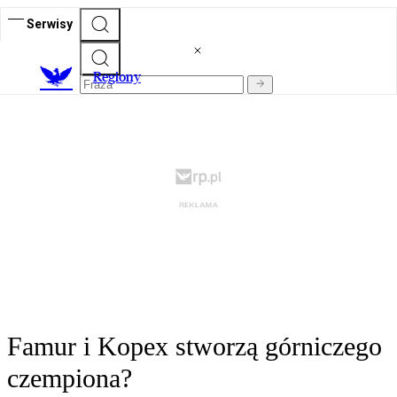
Serwisy
R
egiony
Famur i Kopex stworzą górniczego
czempiona?