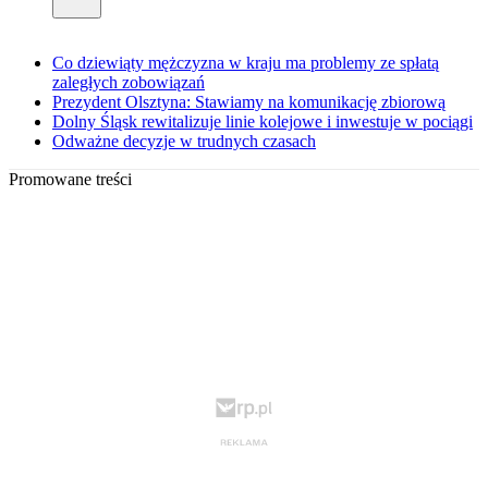
Co dziewiąty mężczyzna w kraju ma problemy ze spłatą
zaległych zobowiązań
Prezydent Olsztyna: Stawiamy na komunikację zbiorową
Dolny Śląsk rewitalizuje linie kolejowe i inwestuje w pociągi
Odważne decyzje w trudnych czasach
Promowane treści