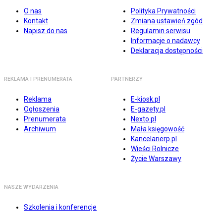
O nas
Polityka Prywatności
Kontakt
Zmiana ustawień zgód
Napisz do nas
Regulamin serwisu
Informacje o nadawcy
Deklaracja dostępności
REKLAMA I PRENUMERATA
PARTNERZY
Reklama
E-kiosk.pl
Ogłoszenia
E-gazety.pl
Prenumerata
Nexto.pl
Archiwum
Mała księgowość
Kancelarierp.pl
Wieści Rolnicze
Życie Warszawy
NASZE WYDARZENIA
Szkolenia i konferencje