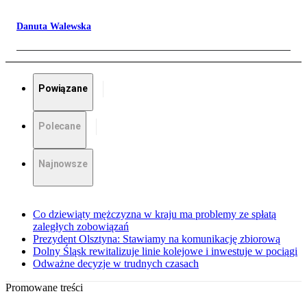
Danuta Walewska
Powiązane
Polecane
Najnowsze
Co dziewiąty mężczyzna w kraju ma problemy ze spłatą
zaległych zobowiązań
Prezydent Olsztyna: Stawiamy na komunikację zbiorową
Dolny Śląsk rewitalizuje linie kolejowe i inwestuje w pociągi
Odważne decyzje w trudnych czasach
Promowane treści