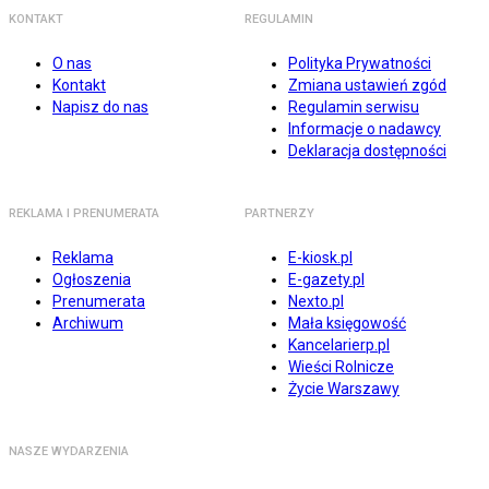
KONTAKT
REGULAMIN
O nas
Polityka Prywatności
Kontakt
Zmiana ustawień zgód
Napisz do nas
Regulamin serwisu
Informacje o nadawcy
Deklaracja dostępności
REKLAMA I PRENUMERATA
PARTNERZY
Reklama
E-kiosk.pl
Ogłoszenia
E-gazety.pl
Prenumerata
Nexto.pl
Archiwum
Mała księgowość
Kancelarierp.pl
Wieści Rolnicze
Życie Warszawy
NASZE WYDARZENIA