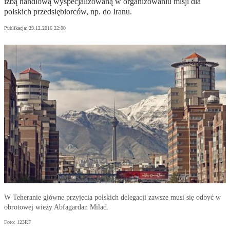
izbą handlową wyspecjalizowaną w organizowaniu misji dla
polskich przedsiębiorców, np. do Iranu.
Publikacja:
29.12.2016 22:00
W Teheranie główne przyjęcia polskich delegacji zawsze musi się odbyć w
obrotowej wieży Abfagardan Milad.
Foto: 123RF