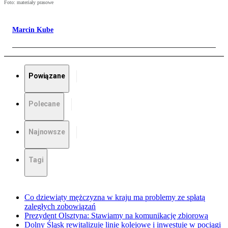
Foto: materiały prasowe
Marcin Kube
Powiązane
Polecane
Najnowsze
Tagi
Co dziewiąty mężczyzna w kraju ma problemy ze spłatą
zaległych zobowiązań
Prezydent Olsztyna: Stawiamy na komunikację zbiorową
Dolny Śląsk rewitalizuje linie kolejowe i inwestuje w pociągi