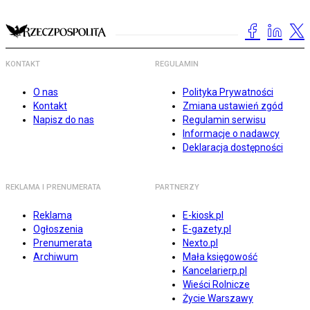
KONTAKT
REGULAMIN
O nas
Polityka Prywatności
Kontakt
Zmiana ustawień zgód
Napisz do nas
Regulamin serwisu
Informacje o nadawcy
Deklaracja dostępności
REKLAMA I PRENUMERATA
PARTNERZY
Reklama
E-kiosk.pl
Ogłoszenia
E-gazety.pl
Prenumerata
Nexto.pl
Archiwum
Mała księgowość
Kancelarierp.pl
Wieści Rolnicze
Życie Warszawy