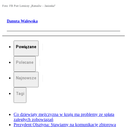
Foto: FB Port Lotniczy „Rzeszów – Jasionka”
Danuta Walewska
Powiązane
Polecane
Najnowsze
Tagi
Co dziewiąty mężczyzna w kraju ma problemy ze spłatą
zaległych zobowiązań
Prezydent Olsztyna: Stawiamy na komunikację zbiorową