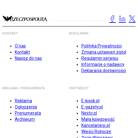
KONTAKT
REGULAMIN
O nas
Polityka Prywatności
Kontakt
Zmiana ustawień zgód
Napisz do nas
Regulamin serwisu
Informacje o nadawcy
Deklaracja dostępności
REKLAMA I PRENUMERATA
PARTNERZY
Reklama
E-kiosk.pl
Ogłoszenia
E-gazety.pl
Prenumerata
Nexto.pl
Archiwum
Mała księgowość
Kancelarierp.pl
Wieści Rolnicze
Życie Warszawy