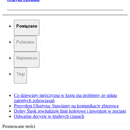
Powiązane
Polecane
Najnowsze
Tagi
Co dziewiąty mężczyzna w kraju ma problemy ze spłatą
zaległych zobowiązań
Prezydent Olsztyna: Stawiamy na komunikację zbiorową
Dolny Śląsk rewitalizuje linie kolejowe i inwestuje w pociągi
Odważne decyzje w trudnych czasach
Promowane treści