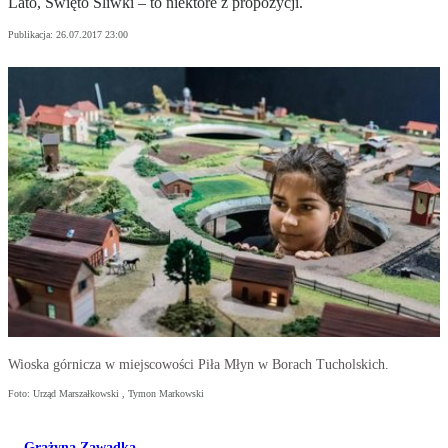
Lato, Święto Śliwki – to niektóre z propozycji.
Publikacja:
26.07.2017 23:00
Wioska górnicza w miejscowości Piła Młyn w Borach Tucholskich.
Foto: Urząd Marszałkowski , Tymon Markowski
Grażyna Zawadka