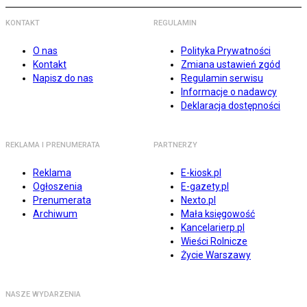
KONTAKT
REGULAMIN
O nas
Polityka Prywatności
Kontakt
Zmiana ustawień zgód
Napisz do nas
Regulamin serwisu
Informacje o nadawcy
Deklaracja dostępności
REKLAMA I PRENUMERATA
PARTNERZY
Reklama
E-kiosk.pl
Ogłoszenia
E-gazety.pl
Prenumerata
Nexto.pl
Archiwum
Mała księgowość
Kancelarierp.pl
Wieści Rolnicze
Życie Warszawy
NASZE WYDARZENIA