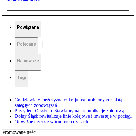
Powiązane
Polecane
Najnowsze
Tagi
Co dziewiąty mężczyzna w kraju ma problemy ze spłatą
zaległych zobowiązań
Prezydent Olsztyna: Stawiamy na komunikację zbiorową
Dolny Śląsk rewitalizuje linie kolejowe i inwestuje w pociągi
Odważne decyzje w trudnych czasach
Promowane treści