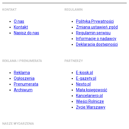
KONTAKT
REGULAMIN
O nas
Polityka Prywatności
Kontakt
Zmiana ustawień zgód
Napisz do nas
Regulamin serwisu
Informacje o nadawcy
Deklaracja dostępności
REKLAMA I PRENUMERATA
PARTNERZY
Reklama
E-kiosk.pl
Ogłoszenia
E-gazety.pl
Prenumerata
Nexto.pl
Archiwum
Mała księgowość
Kancelarierp.pl
Wieści Rolnicze
Życie Warszawy
NASZE WYDARZENIA