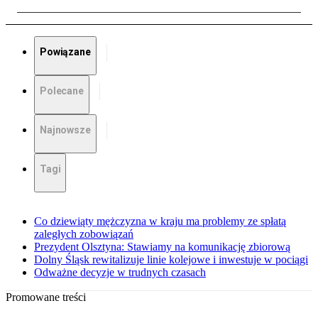
Powiązane
Polecane
Najnowsze
Tagi
Co dziewiąty mężczyzna w kraju ma problemy ze spłatą
zaległych zobowiązań
Prezydent Olsztyna: Stawiamy na komunikację zbiorową
Dolny Śląsk rewitalizuje linie kolejowe i inwestuje w pociągi
Odważne decyzje w trudnych czasach
Promowane treści