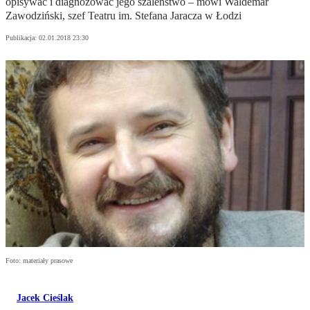
opisywać i diagnozować jego szaleństwo – mówi Waldemar
Zawodziński, szef Teatru im. Stefana Jaracza w Łodzi
Publikacja:
02.01.2018 23:30
Foto: materiały prasowe
Jacek Cieślak