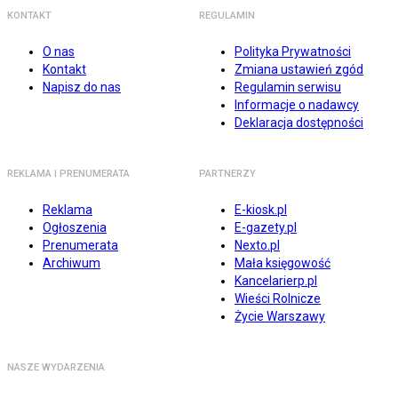
KONTAKT
REGULAMIN
O nas
Polityka Prywatności
Kontakt
Zmiana ustawień zgód
Napisz do nas
Regulamin serwisu
Informacje o nadawcy
Deklaracja dostępności
REKLAMA I PRENUMERATA
PARTNERZY
Reklama
E-kiosk.pl
Ogłoszenia
E-gazety.pl
Prenumerata
Nexto.pl
Archiwum
Mała księgowość
Kancelarierp.pl
Wieści Rolnicze
Życie Warszawy
NASZE WYDARZENIA