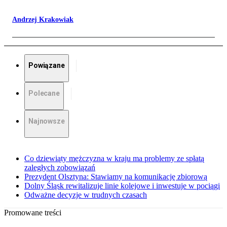
Andrzej Krakowiak
Powiązane
Polecane
Najnowsze
Co dziewiąty mężczyzna w kraju ma problemy ze spłatą
zaległych zobowiązań
Prezydent Olsztyna: Stawiamy na komunikację zbiorową
Dolny Śląsk rewitalizuje linie kolejowe i inwestuje w pociągi
Odważne decyzje w trudnych czasach
Promowane treści