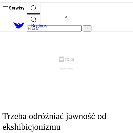
Serwisy
R
egiony
Trzeba odróżniać jawność od
ekshibicjonizmu