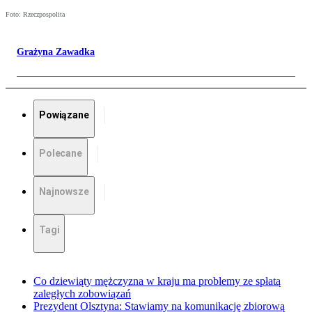
Foto: Rzeczpospolita
Grażyna Zawadka
Powiązane
Polecane
Najnowsze
Tagi
Co dziewiąty mężczyzna w kraju ma problemy ze spłatą
zaległych zobowiązań
Prezydent Olsztyna: Stawiamy na komunikację zbiorową