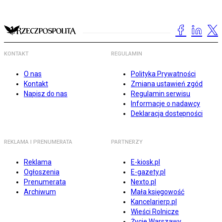
KONTAKT
REGULAMIN
O nas
Polityka Prywatności
Kontakt
Zmiana ustawień zgód
Napisz do nas
Regulamin serwisu
Informacje o nadawcy
Deklaracja dostępności
REKLAMA I PRENUMERATA
PARTNERZY
Reklama
E-kiosk.pl
Ogłoszenia
E-gazety.pl
Prenumerata
Nexto.pl
Archiwum
Mała księgowość
Kancelarierp.pl
Wieści Rolnicze
Życie Warszawy