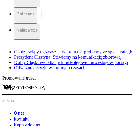
Polecane
Najnowsze
Co dziewiąty mężczyzna w kraju ma problemy ze spłatą zaleg
Prezydent Olsztyna: Stawiamy na komunikację zbiorową
Dolny Śląsk rewitalizuje linie kolejowe i inwestuje w pociągi
Odważne decyzje w trudnych czasach
Promowane treści
KONTAKT
O nas
Kontakt
Napisz do nas