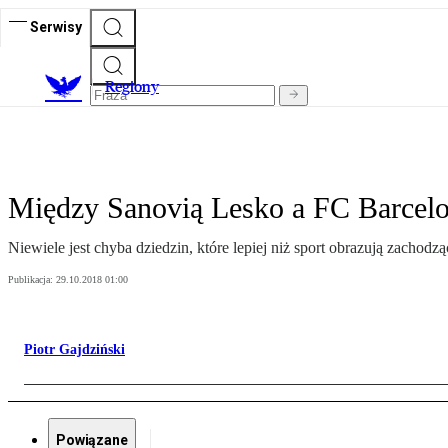
Serwisy
R
egiony
Między Sanovią Lesko a FC Barcel
Niewiele jest chyba dziedzin, które lepiej niż sport obrazują zachodz
Publikacja:
29.10.2018 01:00
Piotr Gajdziński
Powiązane