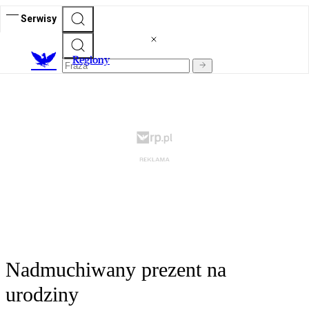
Serwisy
R
egiony
Nadmuchiwany prezent na
urodziny