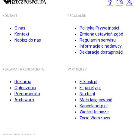
KONTAKT
REGULAMIN
O nas
Polityka Prywatności
Kontakt
Zmiana ustawień zgód
Napisz do nas
Regulamin serwisu
Informacje o nadawcy
Deklaracja dostępności
REKLAMA I PRENUMERATA
PARTNERZY
Reklama
E-kiosk.pl
Ogłoszenia
E-gazety.pl
Prenumerata
Nexto.pl
Archiwum
Mała księgowość
Kancelarierp.pl
Wieści Rolnicze
Życie Warszawy