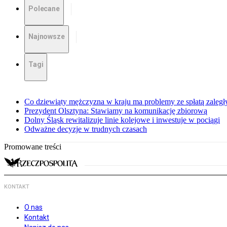
Polecane
Najnowsze
Tagi
Co dziewiąty mężczyzna w kraju ma problemy ze spłatą zaleg
Prezydent Olsztyna: Stawiamy na komunikację zbiorową
Dolny Śląsk rewitalizuje linie kolejowe i inwestuje w pociągi
Odważne decyzje w trudnych czasach
Promowane treści
KONTAKT
O nas
Kontakt