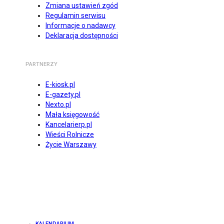
Zmiana ustawień zgód
Regulamin serwisu
Informacje o nadawcy
Deklaracja dostępności
PARTNERZY
E-kiosk.pl
E-gazety.pl
Nexto.pl
Mała księgowość
Kancelarierp.pl
Wieści Rolnicze
Życie Warszawy
KALENDARIUM