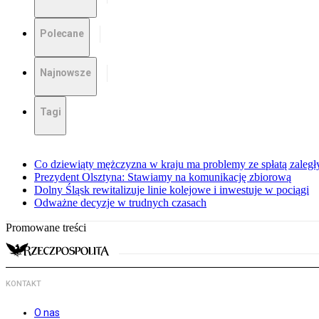
Polecane
Najnowsze
Tagi
Co dziewiąty mężczyzna w kraju ma problemy ze spłatą zaleg
Prezydent Olsztyna: Stawiamy na komunikację zbiorową
Dolny Śląsk rewitalizuje linie kolejowe i inwestuje w pociągi
Odważne decyzje w trudnych czasach
Promowane treści
KONTAKT
O nas