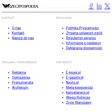
KONTAKT
REGULAMIN
O nas
Polityka Prywatności
Kontakt
Zmiana ustawień zgód
Napisz do nas
Regulamin serwisu
Informacje o nadawcy
Deklaracja dostępności
REKLAMA I PRENUMERATA
PARTNERZY
Reklama
E-kiosk.pl
Ogłoszenia
E-gazety.pl
Prenumerata
Nexto.pl
Archiwum
Mała księgowość
Kancelarierp.pl
Wieści Rolnicze
Życie Warszawy