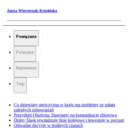
Aneta Wieczerzak-Krusińska
Powiązane
Polecane
Najnowsze
Tagi
Co dziewiąty mężczyzna w kraju ma problemy ze spłatą
zaległych zobowiązań
Prezydent Olsztyna: Stawiamy na komunikację zbiorową
Dolny Śląsk rewitalizuje linie kolejowe i inwestuje w pociągi
Odważne decyzje w trudnych czasach