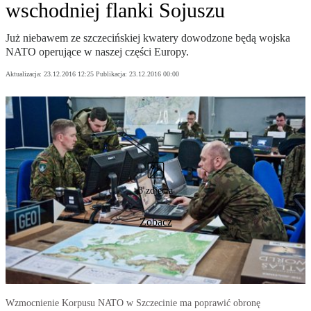
wschodniej flanki Sojuszu
Już niebawem ze szczecińskiej kwatery dowodzone będą wojska
NATO operujące w naszej części Europy.
Aktualizacja:
23.12.2016 12:25
Publikacja:
23.12.2016 00:00
3 zdjęcia
Zobacz
Wzmocnienie Korpusu NATO w Szczecinie ma poprawić obronę