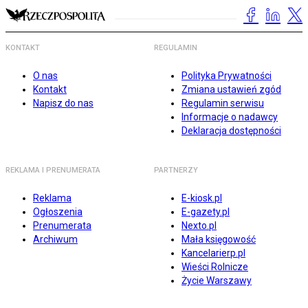
KONTAKT
REGULAMIN
O nas
Polityka Prywatności
Kontakt
Zmiana ustawień zgód
Napisz do nas
Regulamin serwisu
Informacje o nadawcy
Deklaracja dostępności
REKLAMA I PRENUMERATA
PARTNERZY
Reklama
E-kiosk.pl
Ogłoszenia
E-gazety.pl
Prenumerata
Nexto.pl
Archiwum
Mała księgowość
Kancelarierp.pl
Wieści Rolnicze
Życie Warszawy