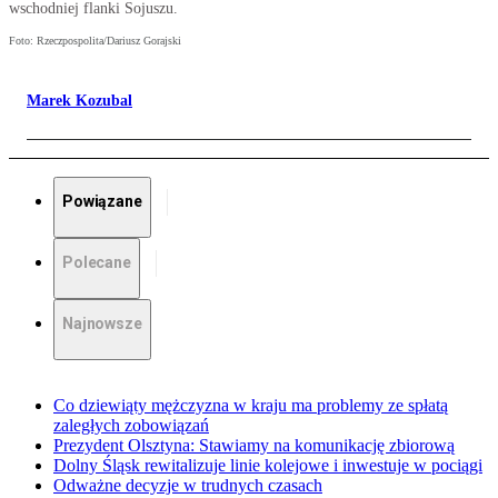
wschodniej flanki Sojuszu.
Foto: Rzeczpospolita/Dariusz Gorajski
Marek Kozubal
Powiązane
Polecane
Najnowsze
Co dziewiąty mężczyzna w kraju ma problemy ze spłatą
zaległych zobowiązań
Prezydent Olsztyna: Stawiamy na komunikację zbiorową
Dolny Śląsk rewitalizuje linie kolejowe i inwestuje w pociągi
Odważne decyzje w trudnych czasach