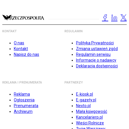
KONTAKT
REGULAMIN
O nas
Polityka Prywatności
Kontakt
Zmiana ustawień zgód
Napisz do nas
Regulamin serwisu
Informacje o nadawcy
Deklaracja dostępności
REKLAMA I PRENUMERATA
PARTNERZY
Reklama
E-kiosk.pl
Ogłoszenia
E-gazety.pl
Prenumerata
Nexto.pl
Archiwum
Mała księgowość
Kancelarierp.pl
Wieści Rolnicze
Życie Warszawy