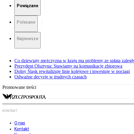
Powiązane
Polecane
Najnowsze
Co dziewiąty mężczyzna w kraju ma problemy ze spłatą zaleg
Prezydent Olsztyna: Stawiamy na komunikację zbiorową
Dolny Śląsk rewitalizuje linie kolejowe i inwestuje w pociągi
Odważne decyzje w trudnych czasach
Promowane treści
KONTAKT
O nas
Kontakt