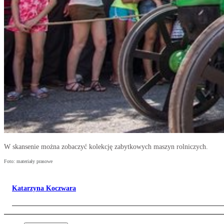
W skansenie można zobaczyć kolekcję zabytkowych maszyn rolniczych.
Foto: materiały prasowe
Katarzyna Koczwara