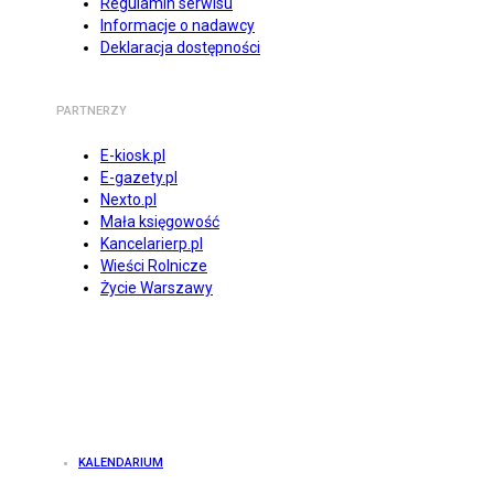
Regulamin serwisu
Informacje o nadawcy
Deklaracja dostępności
PARTNERZY
E-kiosk.pl
E-gazety.pl
Nexto.pl
Mała księgowość
Kancelarierp.pl
Wieści Rolnicze
Życie Warszawy
KALENDARIUM