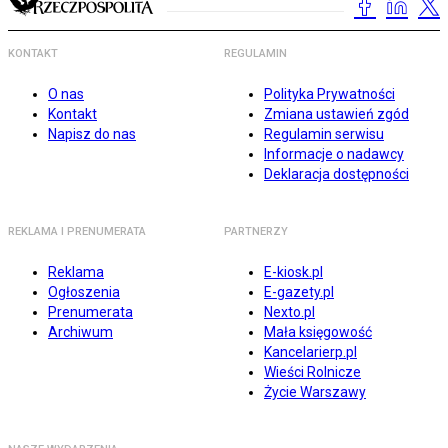
KONTAKT
REGULAMIN
O nas
Polityka Prywatności
Kontakt
Zmiana ustawień zgód
Napisz do nas
Regulamin serwisu
Informacje o nadawcy
Deklaracja dostępności
REKLAMA I PRENUMERATA
PARTNERZY
Reklama
E-kiosk.pl
Ogłoszenia
E-gazety.pl
Prenumerata
Nexto.pl
Archiwum
Mała księgowość
Kancelarierp.pl
Wieści Rolnicze
Życie Warszawy