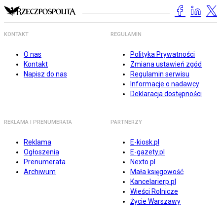
KONTAKT
REGULAMIN
O nas
Polityka Prywatności
Kontakt
Zmiana ustawień zgód
Napisz do nas
Regulamin serwisu
Informacje o nadawcy
Deklaracja dostępności
REKLAMA I PRENUMERATA
PARTNERZY
Reklama
E-kiosk.pl
Ogłoszenia
E-gazety.pl
Prenumerata
Nexto.pl
Archiwum
Mała księgowość
Kancelarierp.pl
Wieści Rolnicze
Życie Warszawy