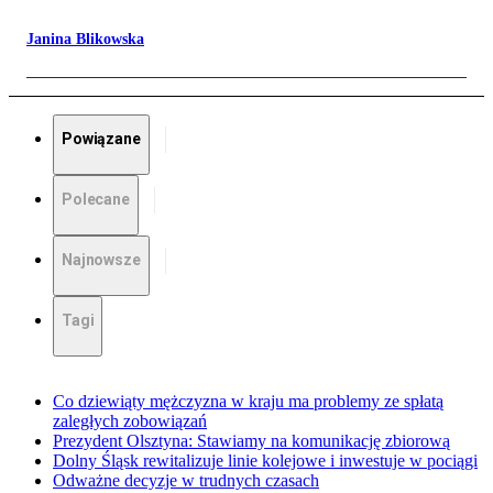
Janina Blikowska
Powiązane
Polecane
Najnowsze
Tagi
Co dziewiąty mężczyzna w kraju ma problemy ze spłatą
zaległych zobowiązań
Prezydent Olsztyna: Stawiamy na komunikację zbiorową
Dolny Śląsk rewitalizuje linie kolejowe i inwestuje w pociągi
Odważne decyzje w trudnych czasach