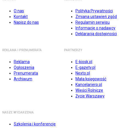
O nas
Polityka Prywatności
Kontakt
Zmiana ustawień zgód
Napisz do nas
Regulamin serwisu
Informacje o nadawcy
Deklaracja dostępności
REKLAMA I PRENUMERATA
PARTNERZY
Reklama
E-kiosk.pl
Ogłoszenia
E-gazety.pl
Prenumerata
Nexto.pl
Archiwum
Mała księgowość
Kancelarierp.pl
Wieści Rolnicze
Życie Warszawy
NASZE WYDARZENIA
Szkolenia i konferencje