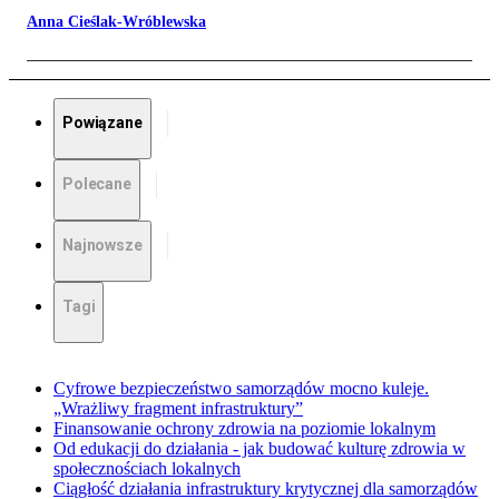
Anna Cieślak-Wróblewska
Powiązane
Polecane
Najnowsze
Tagi
Cyfrowe bezpieczeństwo samorządów mocno kuleje.
„Wrażliwy fragment infrastruktury”
Finansowanie ochrony zdrowia na poziomie lokalnym
Od edukacji do działania - jak budować kulturę zdrowia w
społecznościach lokalnych
Ciągłość działania infrastruktury krytycznej dla samorządów