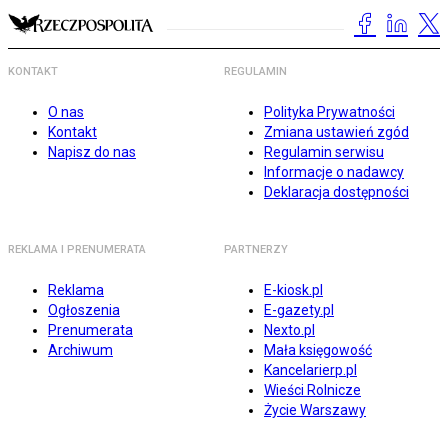
KONTAKT
REGULAMIN
O nas
Polityka Prywatności
Kontakt
Zmiana ustawień zgód
Napisz do nas
Regulamin serwisu
Informacje o nadawcy
Deklaracja dostępności
REKLAMA I PRENUMERATA
PARTNERZY
Reklama
E-kiosk.pl
Ogłoszenia
E-gazety.pl
Prenumerata
Nexto.pl
Archiwum
Mała księgowość
Kancelarierp.pl
Wieści Rolnicze
Życie Warszawy