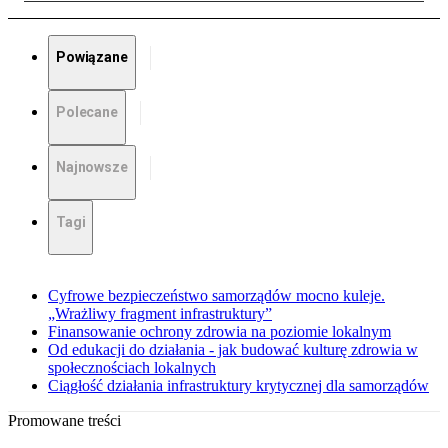
Powiązane
Polecane
Najnowsze
Tagi
Cyfrowe bezpieczeństwo samorządów mocno kuleje.
„Wrażliwy fragment infrastruktury”
Finansowanie ochrony zdrowia na poziomie lokalnym
Od edukacji do działania - jak budować kulturę zdrowia w
społecznościach lokalnych
Ciągłość działania infrastruktury krytycznej dla samorządów
Promowane treści