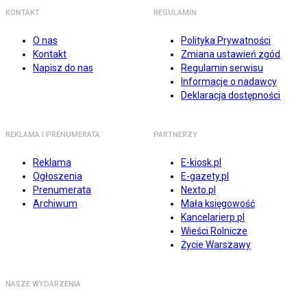
KONTAKT
REGULAMIN
O nas
Polityka Prywatności
Kontakt
Zmiana ustawień zgód
Napisz do nas
Regulamin serwisu
Informacje o nadawcy
Deklaracja dostępności
REKLAMA I PRENUMERATA
PARTNERZY
Reklama
E-kiosk.pl
Ogłoszenia
E-gazety.pl
Prenumerata
Nexto.pl
Archiwum
Mała księgowość
Kancelarierp.pl
Wieści Rolnicze
Życie Warszawy
NASZE WYDARZENIA