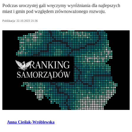
Podczas uroczystej gali wręczymy wyróżniania dla najlepszych
miast i gmin pod względem zrównoważonego rozwoju.
Publikacja:
22.10.2023 21:36
Anna Cieślak-Wróblewska