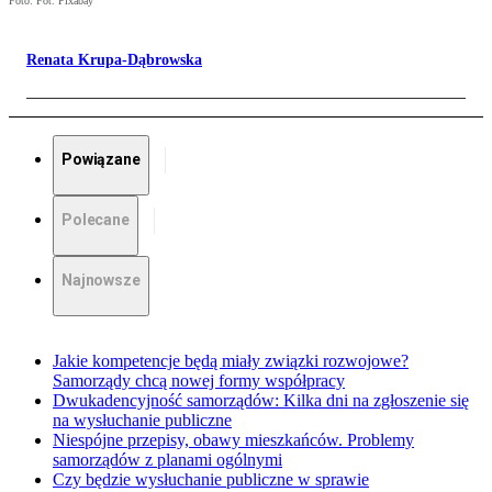
Foto: Fot. Pixabay
Renata Krupa-Dąbrowska
Powiązane
Polecane
Najnowsze
Jakie kompetencje będą miały związki rozwojowe?
Samorządy chcą nowej formy współpracy
Dwukadencyjność samorządów: Kilka dni na zgłoszenie się
na wysłuchanie publiczne
Niespójne przepisy, obawy mieszkańców. Problemy
samorządów z planami ogólnymi
Czy będzie wysłuchanie publiczne w sprawie