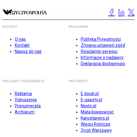
KONTAKT
REGULAMIN
O nas
Polityka Prywatności
Kontakt
Zmiana ustawień zgód
Napisz do nas
Regulamin serwisu
Informacje o nadawcy
Deklaracja dostępności
REKLAMA I PRENUMERATA
PARTNERZY
Reklama
E-kiosk.pl
Ogłoszenia
E-gazety.pl
Prenumerata
Nexto.pl
Archiwum
Mała księgowość
Kancelarierp.pl
Wieści Rolnicze
Życie Warszawy