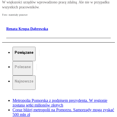
W większości urzędów wprowadzono pracę zdalną. Ale nie w przypadku
wszystkich pracowników.
Foto: materiały prasowe
Renata Krupa-Dąbrowska
Powiązane
Polecane
Najnowsze
Metropolia Pomorska z podpisem prezydenta. W regionie
zostaną setki milionów złotych
Coraz bliżej metropolii na Pomorzu. Samorządy mogą zyskać
500 mln zł