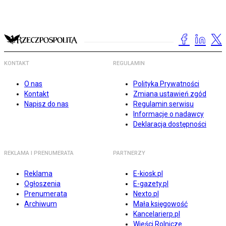
KONTAKT
REGULAMIN
O nas
Polityka Prywatności
Kontakt
Zmiana ustawień zgód
Napisz do nas
Regulamin serwisu
Informacje o nadawcy
Deklaracja dostępności
REKLAMA I PRENUMERATA
PARTNERZY
Reklama
E-kiosk.pl
Ogłoszenia
E-gazety.pl
Prenumerata
Nexto.pl
Archiwum
Mała księgowość
Kancelarierp.pl
Wieści Rolnicze