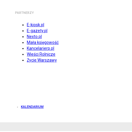
PARTNERZY
E-kiosk.pl
E-gazety.pl
Nexto.pl
Mała księgowość
Kancelarierp.pl
Wieści Rolnicze
Życie Warszawy
KALENDARIUM