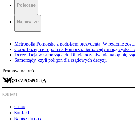
Polecane
Najnowsze
Metropolia Pomorska z podpisem prezydenta. W regionie zosta
Coraz bliżej metropolii na Pomorzu. Samorządy mogą zyskać 5
Deregulacja w samorządach. Długie oczekiwanie na opinię rzą
Samorządy, czyli poligon dla rządowych decyzji
Promowane treści
KONTAKT
O nas
Kontakt
Napisz do nas