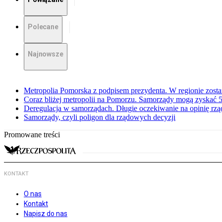
Polecane
Najnowsze
Metropolia Pomorska z podpisem prezydenta. W regionie zosta
Coraz bliżej metropolii na Pomorzu. Samorządy mogą zyskać 5
Deregulacja w samorządach. Długie oczekiwanie na opinię rzą
Samorządy, czyli poligon dla rządowych decyzji
Promowane treści
KONTAKT
O nas
Kontakt
Napisz do nas