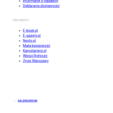
Informacje o nadawcy
Deklaracja dostępności
PARTNERZY
E-kiosk.pl
E-gazety.pl
Nexto.pl
Mała księgowość
Kancelarierp.pl
Wieści Rolnicze
Życie Warszawy
KALENDARIUM