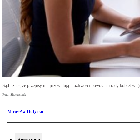
Sąd uznał, że przepisy nie przewidują możliwości powołania rady kobiet w g
Foto: Shutterstock
MirosłAw Hutyrko
Powiązane