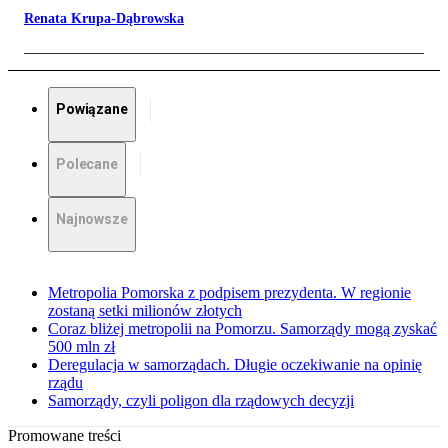
Renata Krupa-Dąbrowska
Powiązane
Polecane
Najnowsze
Metropolia Pomorska z podpisem prezydenta. W regionie
zostaną setki milionów złotych
Coraz bliżej metropolii na Pomorzu. Samorządy mogą zyskać
500 mln zł
Deregulacja w samorządach. Długie oczekiwanie na opinię
rządu
Samorządy, czyli poligon dla rządowych decyzji
Promowane treści