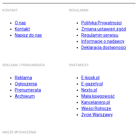
KONTAKT
REGULAMIN
O nas
Polityka Prywatności
Kontakt
Zmiana ustawień zgód
Napisz do nas
Regulamin serwisu
Informacje o nadawcy
Deklaracja dostępności
REKLAMA I PRENUMERATA
PARTNERZY
Reklama
E-kiosk.pl
Ogłoszenia
E-gazety.pl
Prenumerata
Nexto.pl
Archiwum
Mała księgowość
Kancelarierp.pl
Wieści Rolnicze
Życie Warszawy
NASZE WYDARZENIA