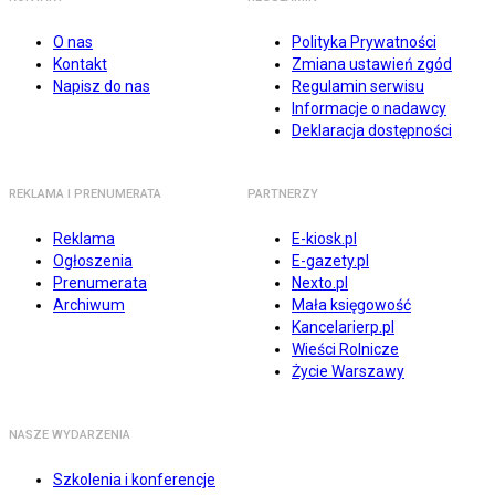
O nas
Polityka Prywatności
Kontakt
Zmiana ustawień zgód
Napisz do nas
Regulamin serwisu
Informacje o nadawcy
Deklaracja dostępności
REKLAMA I PRENUMERATA
PARTNERZY
Reklama
E-kiosk.pl
Ogłoszenia
E-gazety.pl
Prenumerata
Nexto.pl
Archiwum
Mała księgowość
Kancelarierp.pl
Wieści Rolnicze
Życie Warszawy
NASZE WYDARZENIA
Szkolenia i konferencje