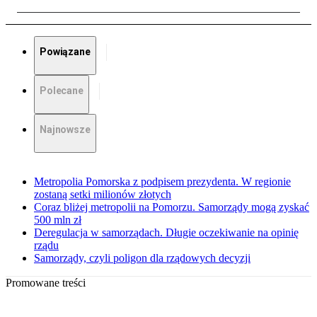
Powiązane
Polecane
Najnowsze
Metropolia Pomorska z podpisem prezydenta. W regionie
zostaną setki milionów złotych
Coraz bliżej metropolii na Pomorzu. Samorządy mogą zyskać
500 mln zł
Deregulacja w samorządach. Długie oczekiwanie na opinię
rządu
Samorządy, czyli poligon dla rządowych decyzji
Promowane treści