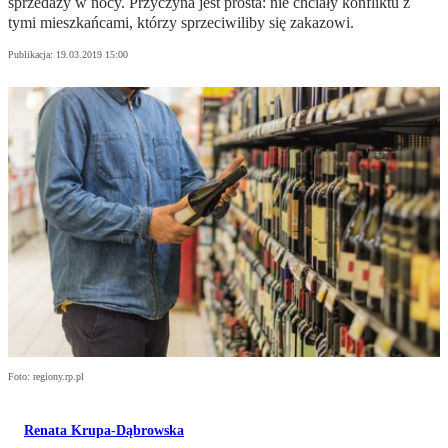
sprzedaży w nocy. Przyczyna jest prosta: nie chciały konfliktu z
tymi mieszkańcami, którzy sprzeciwiliby się zakazowi.
Publikacja:
19.03.2019 15:00
Foto: regiony.rp.pl
Renata Krupa-Dąbrowska