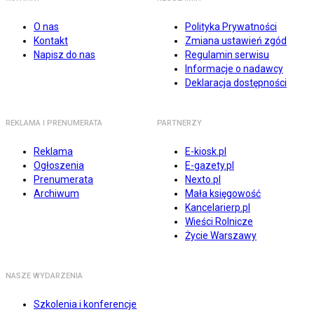
O nas
Polityka Prywatności
Kontakt
Zmiana ustawień zgód
Napisz do nas
Regulamin serwisu
Informacje o nadawcy
Deklaracja dostępności
REKLAMA I PRENUMERATA
PARTNERZY
Reklama
E-kiosk.pl
Ogłoszenia
E-gazety.pl
Prenumerata
Nexto.pl
Archiwum
Mała księgowość
Kancelarierp.pl
Wieści Rolnicze
Życie Warszawy
NASZE WYDARZENIA
Szkolenia i konferencje