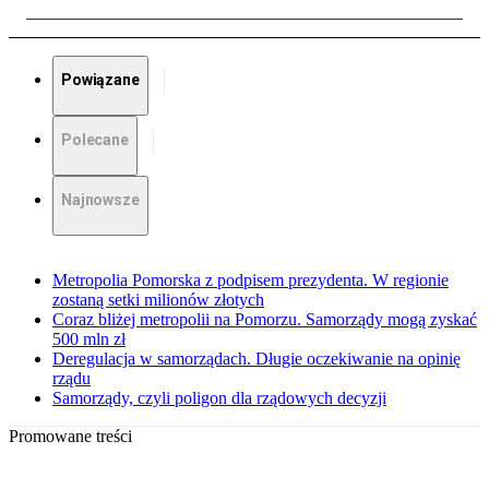
Powiązane
Polecane
Najnowsze
Metropolia Pomorska z podpisem prezydenta. W regionie
zostaną setki milionów złotych
Coraz bliżej metropolii na Pomorzu. Samorządy mogą zyskać
500 mln zł
Deregulacja w samorządach. Długie oczekiwanie na opinię
rządu
Samorządy, czyli poligon dla rządowych decyzji
Promowane treści