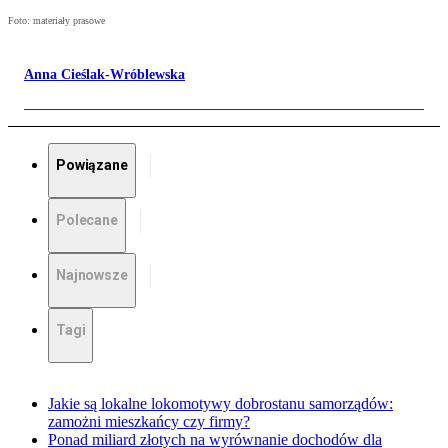
Foto: materiały prasowe
Anna Cieślak-Wróblewska
Powiązane
Polecane
Najnowsze
Tagi
Jakie są lokalne lokomotywy dobrostanu samorządów:
zamożni mieszkańcy czy firmy?
Ponad miliard złotych na wyrównanie dochodów dla