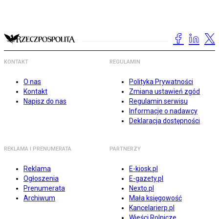
KONTAKT
REGULAMIN
O nas
Polityka Prywatności
Kontakt
Zmiana ustawień zgód
Napisz do nas
Regulamin serwisu
Informacje o nadawcy
Deklaracja dostępności
REKLAMA I PRENUMERATA
PARTNERZY
Reklama
E-kiosk.pl
Ogłoszenia
E-gazety.pl
Prenumerata
Nexto.pl
Archiwum
Mała księgowość
Kancelarierp.pl
Wieści Rolnicze