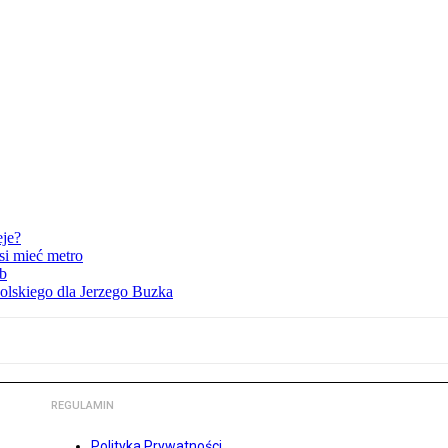
eje?
i mieć metro
ób
lskiego dla Jerzego Buzka
REGULAMIN
Polityka Prywatności