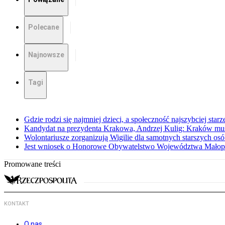
Polecane
Najnowsze
Tagi
Gdzie rodzi się najmniej dzieci, a społeczność najszybciej starz
Kandydat na prezydenta Krakowa, Andrzej Kulig: Kraków mus
Wolontariusze zorganizują Wigilie dla samotnych starszych os
Jest wniosek o Honorowe Obywatelstwo Województwa Małopo
Promowane treści
KONTAKT
O nas